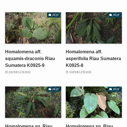
0925
0925
Homalomena aff.
Homalomena aff.
squamis-draconis Riau
asperifolia Riau Sumatera
Sumatera K0925-9
K0925-8
2025年12月20日
2025年12月20日
0925
0925
Homalomena sp. Riau
Homalomena sp. Riau