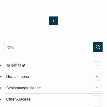
1
熱帯雨林🏕️
Homalomena
Schismatoglottideae
Other Araceae